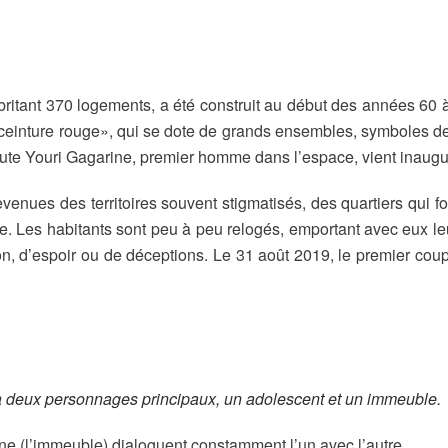
itant 370 logements, a été construit au début des années 60 à 
ceinture rouge», qui se dote de grands ensembles, symboles de 
naute Youri Gagarine, premier homme dans l’espace, vient inaugu
evenues des territoires souvent stigmatisés, des quartiers qui fo
ine. Les habitants sont peu à peu relogés, emportant avec eux le
on, d’espoir ou de déceptions. Le 31 août 2019, le premier co
 a deux personnages principaux, un adolescent et un immeuble.
ine (l’immeuble) dialoguent constamment l’un avec l’autre.