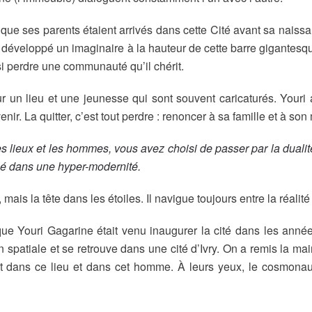
ue ses parents étaient arrivés dans cette Cité avant sa naissanc
développé un imaginaire à la hauteur de cette barre gigantesque. 
si perdre une communauté qu’il chérit.
ur un lieu et une jeunesse qui sont souvent caricaturés. Youri 
nir. La quitter, c’est tout perdre : renoncer à sa famille et à son
es lieux et les hommes, vous avez choisi de passer par la dualité
gé dans une hyper-modernité.
mais la tête dans les étoiles. Il navigue toujours entre la réalité 
que Youri Gagarine était venu inaugurer la cité dans les anné
 spatiale et se retrouve dans une cité d’Ivry. On a remis la m
nt dans ce lieu et dans cet homme. À leurs yeux, le cosmonaut