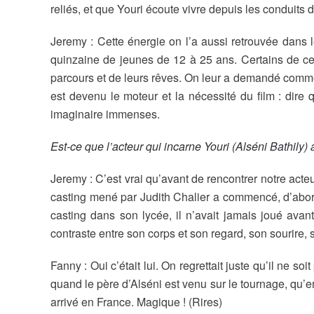
reliés, et que Youri écoute vivre depuis les conduits
Jeremy : Cette énergie on l’a aussi retrouvée dans l
quinzaine de jeunes de 12 à 25 ans. Certains de ces 
parcours et de leurs rêves. On leur a demandé commen
est devenu le moteur et la nécessité du film : dire
imaginaire immenses.
Est-ce que l’acteur qui incarne Youri (Alséni Bathily)
Jeremy : C’est vrai qu’avant de rencontrer notre acte
casting mené par Judith Chalier a commencé, d’abord a
casting dans son lycée, il n’avait jamais joué avant
contraste entre son corps et son regard, son sourire, 
Fanny : Oui c’était lui. On regrettait juste qu’il ne s
quand le père d’Alséni est venu sur le tournage, qu’en 
arrivé en France. Magique ! (Rires)