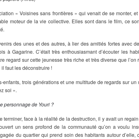
iation « Voisines sans frontières » qui venait de se monter, 
le moteur de la vie collective. Elles sont dans le film, ce sont 
té.
nirs des unes et des autres, à lier des amitiés fortes avec d
 à Gagarine. C’était très enthousiasmant d’écouter les habita
utre regard sur cette jeunesse très riche et très diverse que l’
l faut les déconstruire !
s-enfants, trois générations et une multitude de regards sur un 
z soi ».
 le personnage de Youri ?
rminer, face à la réalité de la destruction, il y avait un regain
ouvert un sens profond de la communauté qu’on a voulu insuff
gagée du quartier qui prend soin des habitants autour d’elle, c