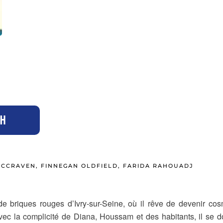
0H
 MCCRAVEN, FINNEGAN OLDFIELD, FARIDA RAHOUADJ
de briques rouges d’Ivry-sur-Seine, où il rêve de devenir c
Avec la complicité de Diana, Houssam et des habitants, il se