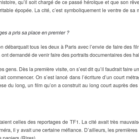
histoire, qu’il soit chargé de ce passé héroïque et que son rêve
able épopée. La cité, c’est symboliquement le ventre de sa mère
ges a pris sa place en premier ?
on débarquait tous les deux à Paris avec l’envie de faire des fi
us ont demandé de venir faire des portraits documentaires des ha
 gens. Dès la première visite, on s’est dit qu’il faudrait faire un
allait commencer. On s’est lancé dans l’écriture d’un court métr
nèse du long, un film qu’on a construit au long court auprès des
ient celles des reportages de TF1. La cité avait très mauvaise
méra, il y avait une certaine méfiance. D’ailleurs, les première
s papiers (Rires)