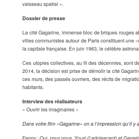
vaisseau spatial ».
Dossier de presse
La cité Gagarine, immense bloc de briques rouges abr
villes communistes autour de Paris constituent une «
la capitale française. En juin 1963, le célèbre astro
Ces utopies collectives, au fil des décennies, sont d
2014, la décision est prise de démolir la cité Gagar
ces murs, des passés ouvriers, des récits de migrati
habitants.
Interview des réalisateurs
« Ouvrir les imaginaires »
Dans votre film «Gagarine» on a l’impression qu’il y
Fanny : Oui, pour nous, Youri (l’adolescent) et Gagar