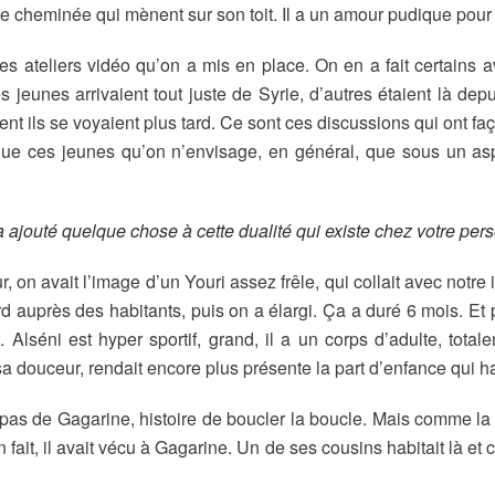
 de cheminée qui mènent sur son toit. Il a un amour pudique pour
es ateliers vidéo qu’on a mis en place. On en a fait certains
jeunes arrivaient tout juste de Syrie, d’autres étaient là de
t ils se voyaient plus tard. Ce sont ces discussions qui ont faç
 que ces jeunes qu’on n’envisage, en général, que sous un asp
 a ajouté quelque chose à cette dualité qui existe chez votre pe
ur, on avait l’image d’un Youri assez frêle, qui collait avec not
uprès des habitants, puis on a élargi. Ça a duré 6 mois. Et pui
. Alséni est hyper sportif, grand, il a un corps d’adulte, tot
sa douceur, rendait encore plus présente la part d’enfance qui h
oit pas de Gagarine, histoire de boucler la boucle. Mais comme la
fait, il avait vécu à Gagarine. Un de ses cousins habitait là et c