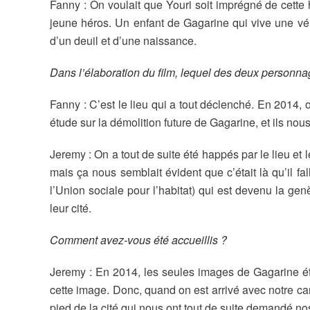
Fanny : On voulait que Youri soit imprégné de cette 
jeune héros. Un enfant de Gagarine qui vive une vérit
d’un deuil et d’une naissance.
Dans l’élaboration du film, lequel des deux personna
Fanny : C’est le lieu qui a tout déclenché. En 2014, 
étude sur la démolition future de Gagarine, et ils no
Jeremy : On a tout de suite été happés par le lieu et les
mais ça nous semblait évident que c’était là qu’il f
l’Union sociale pour l’habitat) qui est devenu la ge
leur cité.
Comment avez-vous été accueillis ?
Jeremy : En 2014, les seules images de Gagarine éta
cette image. Donc, quand on est arrivé avec notre ca
pied de la cité qui nous ont tout de suite demandé no