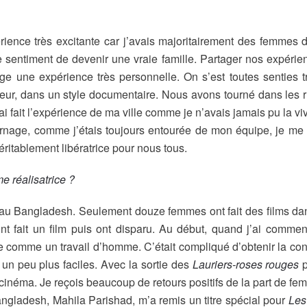
rience très excitante car j’avais majoritairement des femmes
 sentiment de devenir une vraie famille. Partager nos expérien
age une expérience très personnelle. On s’est toutes senties tr
eur, dans un style documentaire. Nous avons tourné dans les r
’ai fait l’expérience de ma ville comme je n’avais jamais pu la v
rnage, comme j’étais toujours entourée de mon équipe, je me 
ritablement libératrice pour nous tous.
e réalisatrice ?
s au Bangladesh. Seulement douze femmes ont fait des films dans
 ont fait un film puis ont disparu. Au début, quand j’ai comme
e comme un travail d’homme. C’était compliqué d’obtenir la con
 un peu plus faciles. Avec la sortie des
Lauriers-roses rouges
p
 cinéma. Je reçois beaucoup de retours positifs de la part de f
angladesh, Mahila Parishad, m’a remis un titre spécial pour
Les