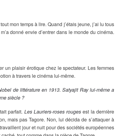
 tout mon temps à lire. Quand j’étais jeune, j’ai lu tous
 et m’a donné envie d’entrer dans le monde du cinéma.
r un plaisir érotique chez le spectateur. Les femmes
 notion à travers le cinéma lui-même.
obel de littérature en 1913. Satyajit Ray lui-même a
ème siècle ?
ait parfait.
Les Lauriers-roses rouges
est la dernière
ion, mais pas Tagore. Non, lui décida de s’attaquer à
s travaillent jour et nuit pour des sociétés européennes
 est caché, tout comme dans la pièce de Tagore.