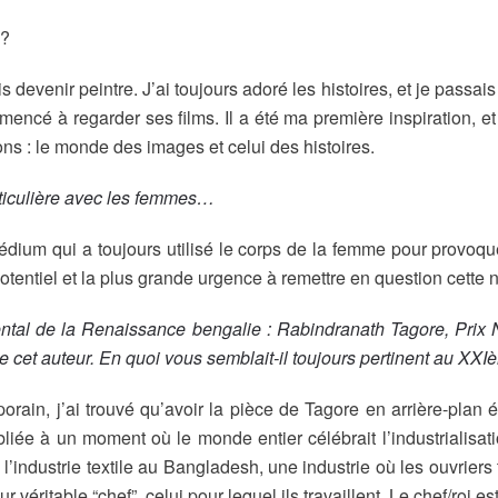
 ?
s devenir peintre. J’ai toujours adoré les histoires, et je passais
commencé à regarder ses films. Il a été ma première inspiration,
ns : le monde des images et celui des histoires.
articulière avec les femmes…
um qui a toujours utilisé le corps de la femme pour provoque
 potentiel et la plus grande urgence à remettre en question cette
ental de la Renaissance bengalie : Rabindranath Tagore, Prix N
 de cet auteur. En quoi vous semblait-il toujours pertinent au XXI
rain, j’ai trouvé qu’avoir la pièce de Tagore en arrière-plan ét
ubliée à un moment où le monde entier célébrait l’industrialisat
de l’industrie textile au Bangladesh, une industrie où les ouvrier
 véritable “chef”, celui pour lequel ils travaillent. Le chef/roi