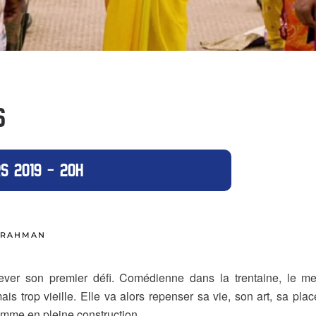
S
S 2019 – 20H
A RAHMAN
ver son premier défi. Comédienne dans la trentaine, le me
s trop vieille. Elle va alors repenser sa vie, son art, sa pla
femme en pleine construction.