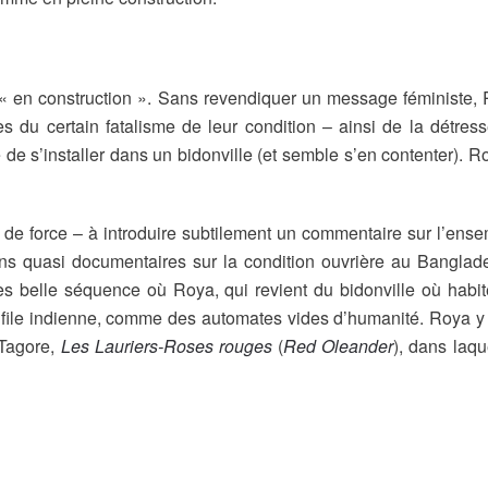
t « en construction ». Sans revendiquer un message féministe
 du certain fatalisme de leur condition – ainsi de la détre
 de s’installer dans un bidonville (et semble s’en contenter). 
our de force – à introduire subtilement un commentaire sur l’en
quasi documentaires sur la condition ouvrière au Bangladesh.
rès belle séquence où Roya, qui revient du bidonville où hab
 file indienne, comme des automates vides d’humanité. Roya y tro
 Tagore,
Les Lauriers-Roses rouges
(
Red Oleander
), dans laqu