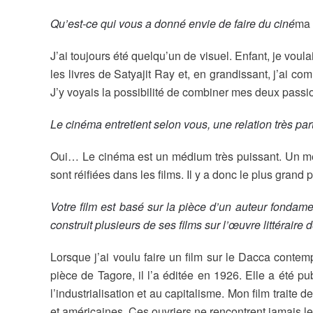
Qu’est-ce qui vous a donné envie de faire du ciné
ma
J’ai toujours été quelqu’un de visuel. Enfant, je voulai
les livres de Satyajit Ray et, en grandissant, j’ai 
J’y voyais la possibilité de combiner mes deux passio
Le cinéma entretient selon vous, une relation très p
Oui… Le cinéma est un médium très puissant. Un médi
sont réifiées dans les films. Il y a donc le plus grand
Votre film est basé sur la pièce d’un auteur fondam
construit plusieurs de ses films sur l’œuvre littéraire
Lorsque j’ai voulu faire un film sur le Dacca contempo
pièce de Tagore, il l’a éditée en 1926. Elle a été p
l’industrialisation et au capitalisme. Mon film traite 
et américaines. Ces ouvriers ne rencontrent jamais leur