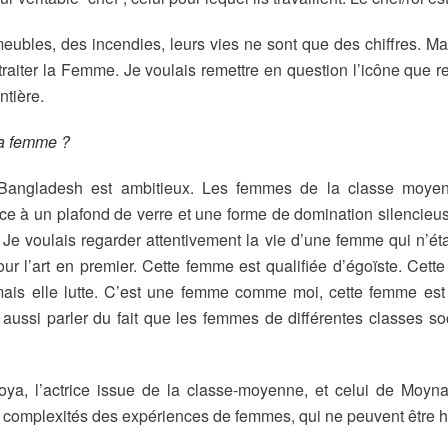
bles, des incendies, leurs vies ne sont que des chiffres. Mai
traiter la Femme. Je voulais remettre en question l’icône que 
ntière.
la femme ?
ngladesh est ambitieux. Les femmes de la classe moyenne 
ace à un plafond de verre et une forme de domination silencieuse
é. Je voulais regarder attentivement la vie d’une femme qui n’é
r l’art en premier. Cette femme est qualifiée d’égoïste. Cett
, mais elle lutte. C’est une femme comme moi, cette femme es
aussi parler du fait que les femmes de différentes classes so
ya, l’actrice issue de la classe-moyenne, et celui de Moyna, 
les complexités des expériences de femmes, qui ne peuvent être