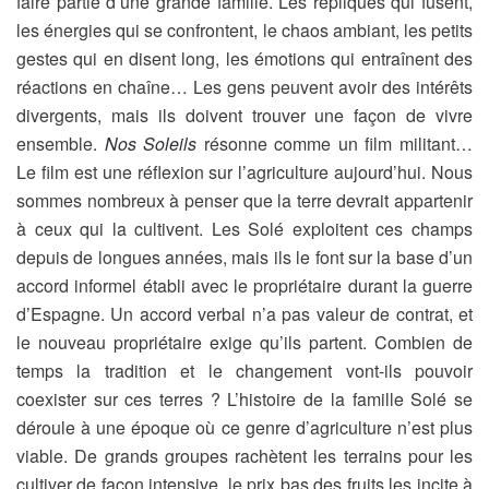
faire partie d’une grande famille. Les répliques qui fusent,
les énergies qui se confrontent, le chaos ambiant, les petits
gestes qui en disent long, les émotions qui entraînent des
réactions en chaîne… Les gens peuvent avoir des intérêts
divergents, mais ils doivent trouver une façon de vivre
ensemble.
Nos Soleils
résonne comme un film militant…
Le film est une réflexion sur l’agriculture aujourd’hui. Nous
sommes nombreux à penser que la terre devrait appartenir
à ceux qui la cultivent. Les Solé exploitent ces champs
depuis de longues années, mais ils le font sur la base d’un
accord informel établi avec le propriétaire durant la guerre
d’Espagne. Un accord verbal n’a pas valeur de contrat, et
le nouveau propriétaire exige qu’ils partent. Combien de
temps la tradition et le changement vont-ils pouvoir
coexister sur ces terres ? L’histoire de la famille Solé se
déroule à une époque où ce genre d’agriculture n’est plus
viable. De grands groupes rachètent les terrains pour les
cultiver de façon intensive, le prix bas des fruits les incite à