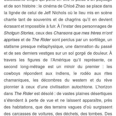
et de son histoire : le cinéma de Chloé Zhao se place dans
la lignée de celui de Jeff Nichols où le lieu mis en scène
charrie tant de souvenirs et de chagrins qu’il en devient
écrasant et impossible à fuir. À l’instar des personnages de
Shotgun Stories
, ceux des
Chansons que mes frères m’ont
apprises
et de
The Rider
sont perclus par un sortilège, un
statisme presque métaphysique, une damnation du passé
et de ses derniers vestiges sur un sol gorgé de douleur. À
travers les figures de l’Amérique qu’il représente, ce
second long-métrage est un miroir du premier : les
cowboys répondent aux indiens, le rodéo aux rites
chamaniques, les décombres du western et du rêve
pionnier à ceux d’une civilisation autochtone. L’horizon
dans
The Rider
est désolé : de vastes plaines désertiques
s’étendent à perte de vue et ne laissent apparaître, près
des habitations, que des terrains vagues d’où surgissent
des carcasses de voitures, des déchets, des tombes. Des