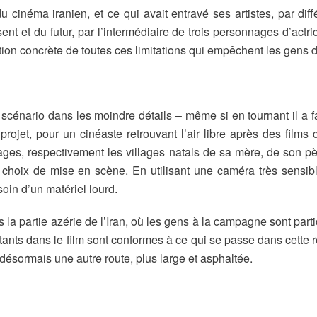
 du cinéma iranien, et ce qui avait entravé ses artistes, par dif
ent et du futur, par l’intermédiaire de trois personnages d’actr
ation concrète de toutes ces limitations qui empêchent les gens d
scénario dans les moindre détails – même si en tournant il a fai
 projet, pour un cinéaste retrouvant l’air libre après des film
villages, respectivement les villages natals de sa mère, de son
s choix de mise en scène. En utilisant une caméra très sensibl
soin d’un matériel lourd.
la partie azérie de l’Iran, où les gens à la campagne sont part
nts dans le film sont conformes à ce qui se passe dans cette rég
 désormais une autre route, plus large et asphaltée.