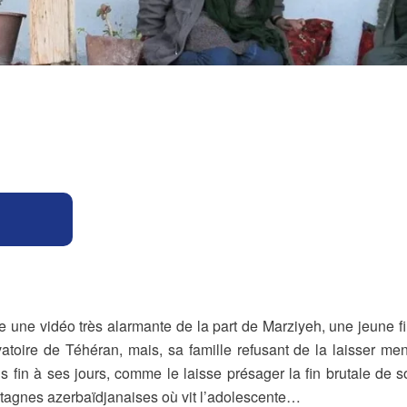
une vidéo très alarmante de la part de Marziyeh, une jeune fill
atoire de Téhéran, mais, sa famille refusant de la laisser m
is fin à ses jours, comme le laisse présager la fin brutale d
ontagnes azerbaïdjanaises où vit l’adolescente…