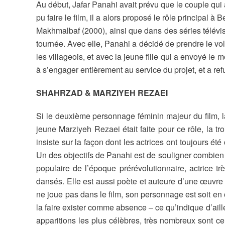
Au début, Jafar Panahi avait prévu que le couple qui ar
pu faire le film, il a alors proposé le rôle principal
Makhmalbaf (2000), ainsi que dans des séries télévisé
tournée. Avec elle, Panahi a décidé de prendre le volan
les villageois, et avec la jeune fille qui a envoyé le
à s’engager entièrement au service du projet, et a ref
SHAHRZAD & MARZIYEH REZAEI
Si le deuxième personnage féminin majeur du film, la
jeune Marziyeh Rezaei était faite pour ce rôle, la t
insiste sur la façon dont les actrices ont toujours 
Un des objectifs de Panahi est de souligner combien e
populaire de l’époque prérévolutionnaire, actrice 
dansés. Elle est aussi poète et auteure d’une œuvre 
ne joue pas dans le film, son personnage est soit en
la faire exister comme absence – ce qu’indique d’aille
apparitions les plus célèbres, très nombreux sont 