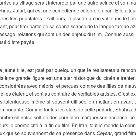
rive au village serait interprété par une autre actrice et son ma
 à Behnaz Jafari, qui est une comédienne célèbre en Iran. Elle a 
es très populaires. D’ailleurs, l’épisode qu’on voit dans le film
t, pour tirer partie de sa connaissance de la langue turque azéri
 message, relations qui sont un des enjeux du film. Connue aussi
usé d’être payée.
 jeune fille, est joué par quelqu’un que le réalisateur a rencon
roisième grande figure est une star historique du cinéma irani
été considérées avec mépris, et perçues comme des filles de mau
lles étaient, et sont au contraire de véritables artistes. C’es
très talentueuse même si souvent utilisée en mettant en avant
importante. Comme toutes les stars de cette période, Shahrzad es
 ombre chinoise soit de dos pour bien marquer son absence, ce n’
urs le poème cité à la fin du film. En Iran, tout le monde la co
ceux qui se souviennent de sa présence dans
Q
eysar
, grand fil