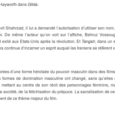
a Hayworth dans
G
ilda
.
 vit Shahrzad, il lui a demandé l’autorisation d’utiliser son no
. De même l’acteur qu’on voit sur l’affiche, Behruz Vossoug
 exilé aux Etats-Unis après la révolution. Et
Tangsir
, dans un 
os continue d’incarner un esprit auquel les Iraniens se réfèrent v
ébrées d’une forme héroïsée du pouvoir masculin dans des fil
les formes de domination masculine ont changé, sans qu’elles 
 mettant au centre de son récit des personnages féminins, ma
 la société, de la fétichisation du prépuce. La sacralisation de 
ipent de ce thème majeur du film.