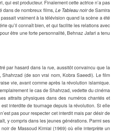
ri, qui est producteur. Finalement cette actrice n’a pas
joué dans de nombreux films,
L
e Tableau noir
de Samira
 passait vraiment à la télévision quand la scène a été
e qu’il connaît bien, et qui facilite les relations avec
 pour être une forte personnalité, Behnaz Jafari a tenu
tré par hasard dans la rue, aussitôt convaincu que la
en, Shahrzad (de son vrai nom, Kobra Saeedi). Le film
vaise vie, avant comme après la révolution islamique.
t exemplairement le cas de Shahrzad, vedette du cinéma
 ses attraits physiques dans des numéros chantés et
t interdite de tournage depuis la révolution. Si elle
est pas pour respecter cet interdit mais par désir de
nnaît, y compris dans les jeunes générations. Parmi ses
m noir de Massoud Kimiai (1969) où elle interprète un