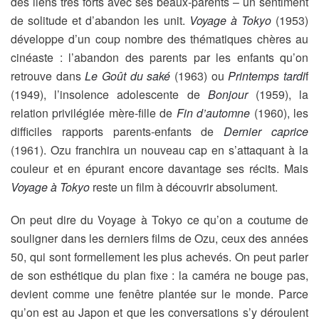
des liens très forts avec ses beaux-parents – un sentiment
de solitude et d’abandon les unit.
Voyage à Tokyo
(1953)
développe d’un coup nombre des thématiques chères au
cinéaste : l’abandon des parents par les enfants qu’on
retrouve dans
Le Goût du saké
(1963) ou
Printemps tardi
f
(1949), l’insolence adolescente de
Bonjour
(1959), la
relation privilégiée mère-fille de
Fin d’automne
(1960), les
difficiles rapports parents-enfants de
Dernier caprice
(1961). Ozu franchira un nouveau cap en s’attaquant à la
couleur et en épurant encore davantage ses récits. Mais
Voyage à Tokyo
reste un film à découvrir absolument.
On peut dire du Voyage à Tokyo ce qu’on a coutume de
souligner dans les derniers films de Ozu, ceux des années
50, qui sont formellement les plus achevés. On peut parler
de son esthétique du plan fixe : la caméra ne bouge pas,
devient comme une fenêtre plantée sur le monde. Parce
qu’on est au Japon et que les conversations s’y déroulent